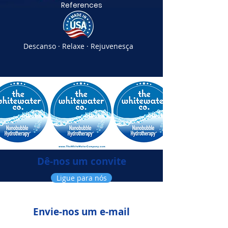
References
Descanso · Relaxe · Rejuvenesça
Dê-nos um convite
Ligue para nós
Envie-nos um e-mail