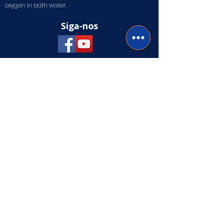
oxygen in bath water.
Siga-nos
Sign Up To Receive News & Updates
From The White Water Co.
Subscribe
Contate-Nos
Envie-nos uma mensagem se tiver alguma
pergunta ou comentário e entraremos em
contato o mais breve possível.