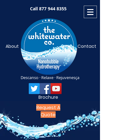
Call
877 944 8355
About
Contact
Descanso · Relaxe · Rejuvenesça
Brochure
Request A
Quote