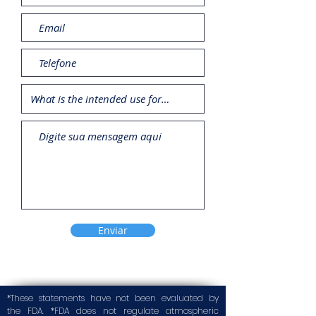
Enviar
*These statements have not been evaluated by
the FDA. *FDA does not regulate atmospheric