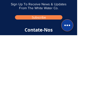
Sign Up To Receive News & Updates
From The White Water Co.
Subscribe
Contate-Nos
Envie-nos uma mensagem se tiver alguma
pergunta ou comentário e entraremos em
contato o mais breve possível.
Envie-nos uma mensagem
Navegar
Casa
Dispositivo portátil de hidroterapia