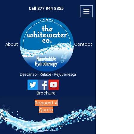
Call
877 944 8355
About
Contact
Descanso · Relaxe · Rejuvenesça
Brochure
Request A
Quote