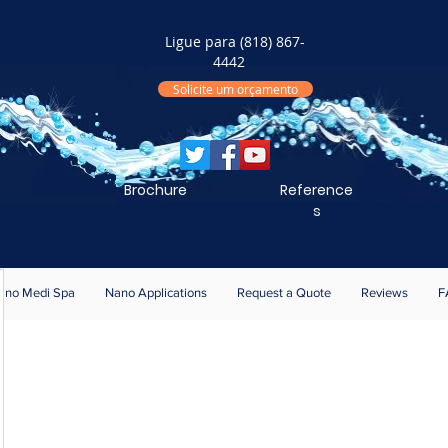
Ligue para (818) 867-
4442
Solicite um orçamento
Brochure
Reference
s
ano Medi Spa
Nano Applications
Request a Quote
Reviews
F