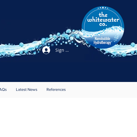
Sign Up / Login
AQs
Latest News
References