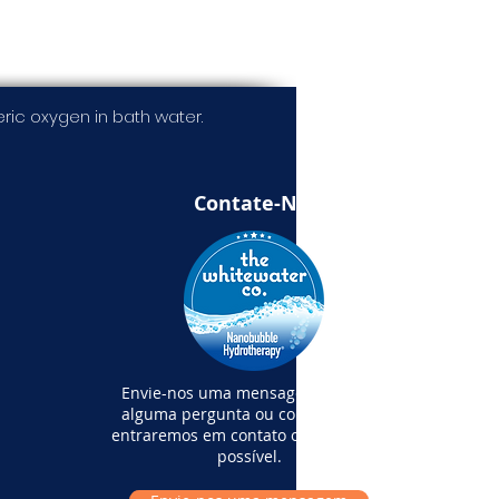
ic oxygen in bath water.
Contate-Nos
Envie-nos uma mensagem se tiver
alguma pergunta ou comentário e
entraremos em contato o mais breve
possível.