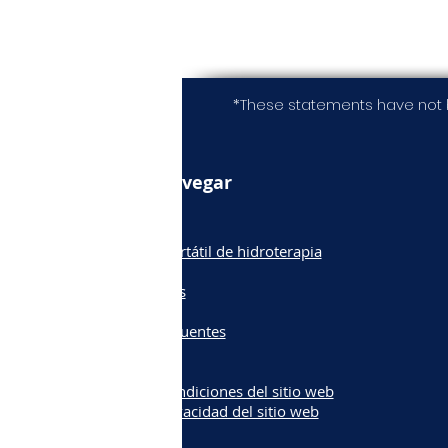
*These statements have not 
Navegar
Casa
Dispositivo portátil de hidroterapia
Nanobubble
Sobre nosotros
Opiniones
Preguntas frecuentes
Blog
Los foros
Términos y condiciones del sitio web
Política de privacidad del sitio web