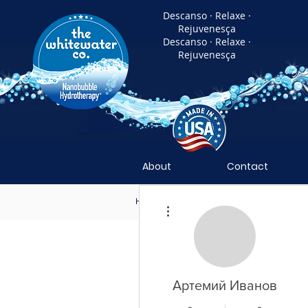
Descanso · Relaxe ·
Rejuvenesça
Descanso · Relaxe ·
Rejuvenesça
About
Contact
Home
Nanobubble Hydrotherapy
N
Mais ações
Артемий Иванов